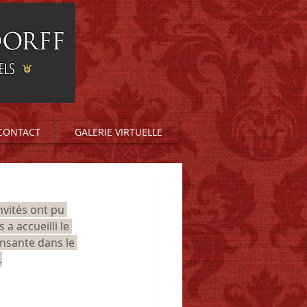
CONTACT
GALERIE VIRTUELLE
nvités ont pu 
a accueilli le 
ansante dans le 
.